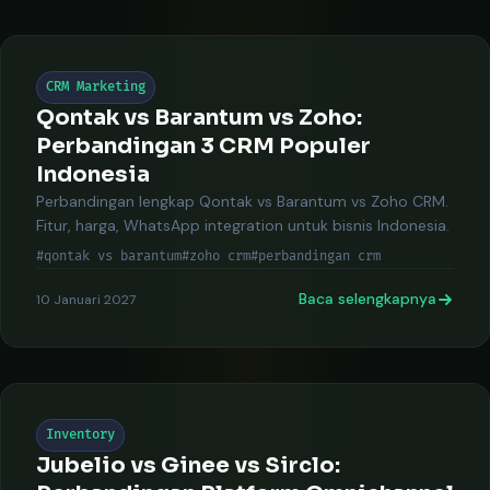
CRM Marketing
Qontak vs Barantum vs Zoho:
Perbandingan 3 CRM Populer
Indonesia
Perbandingan lengkap Qontak vs Barantum vs Zoho CRM.
Fitur, harga, WhatsApp integration untuk bisnis Indonesia.
#qontak vs barantum
#zoho crm
#perbandingan crm
Baca selengkapnya
10 Januari 2027
Inventory
Jubelio vs Ginee vs Sirclo: