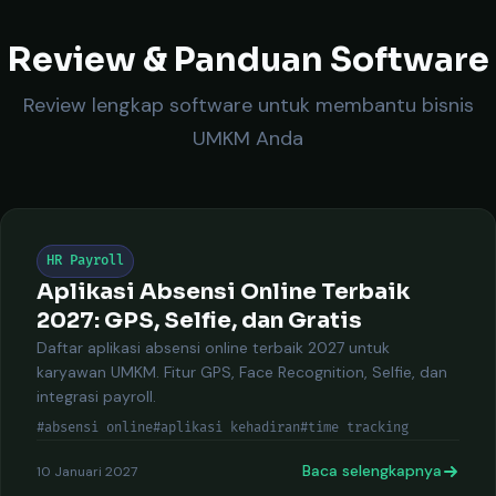
Review & Panduan Software
Review lengkap software untuk membantu bisnis
UMKM Anda
HR Payroll
Aplikasi Absensi Online Terbaik
2027: GPS, Selfie, dan Gratis
Daftar aplikasi absensi online terbaik 2027 untuk
karyawan UMKM. Fitur GPS, Face Recognition, Selfie, dan
integrasi payroll.
#absensi online
#aplikasi kehadiran
#time tracking
Baca selengkapnya
10 Januari 2027
Keti