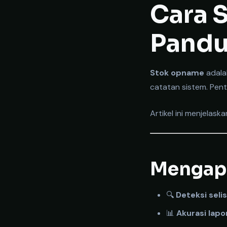
Cara 
Pandu
Stok opname
adala
catatan sistem. Penti
Artikel ini menjela
Mengapa
🔍
Deteksi selis
📊
Akurasi lapo