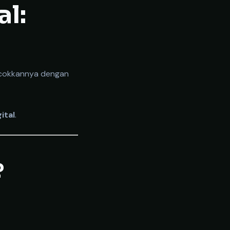
l:
ocokkannya dengan
ital
.
?