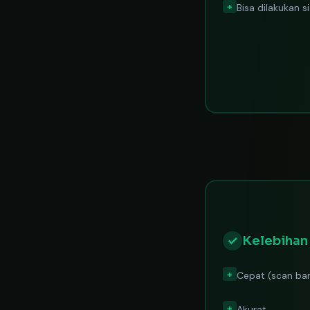
+
Bisa dilakukan s
✓
Kelebihan
+
Cepat (scan ba
+
Akurat