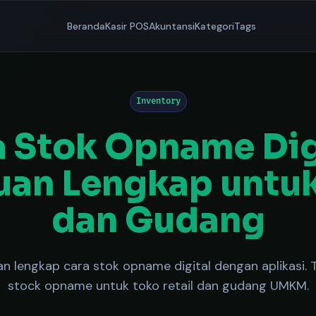
Beranda
Kasir POS
Akuntansi
Kategori
Tags
Inventory
 Stok Opname Dig
an Lengkap untu
dan Gudang
n lengkap cara stok opname digital dengan aplikasi. T
stock opname untuk toko retail dan gudang UMKM.