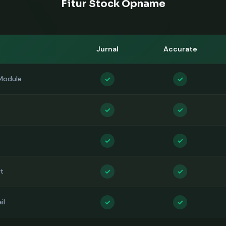
Fitur Stock Opname
Jurnal
Accurate
Module
✓
✓
✓
✓
✓
✓
t
✓
✓
il
✓
✓