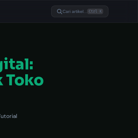
Cari artikel...
Ctrl K
ital:
k Toko
utorial