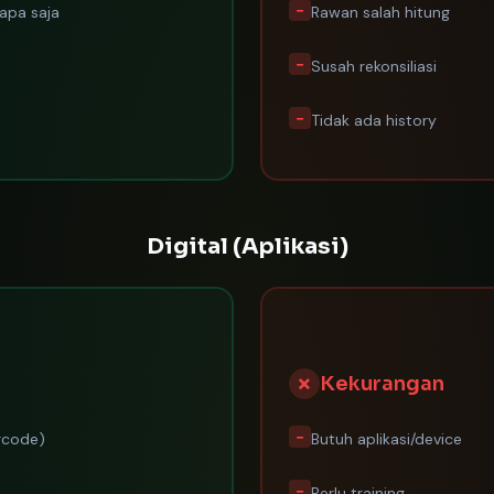
−
iapa saja
Rawan salah hitung
−
Susah rekonsiliasi
−
Tidak ada history
Digital (Aplikasi)
✗
Kekurangan
−
rcode)
Butuh aplikasi/device
−
Perlu training