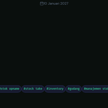
10 Januari 2027
#stok opname
#stock take
#inventory
#gudang
#manajemen sto