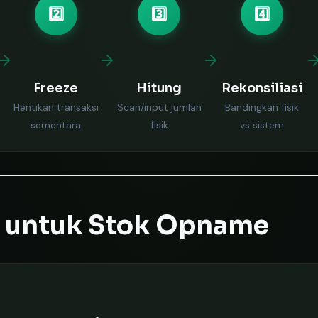
2️⃣
3️⃣
4️⃣
Freeze
Hitung
Rekonsiliasi
Hentikan transaksi
Scan/input jumlah
Bandingkan fisik
sementara
fisik
vs sistem
i untuk Stok Opname