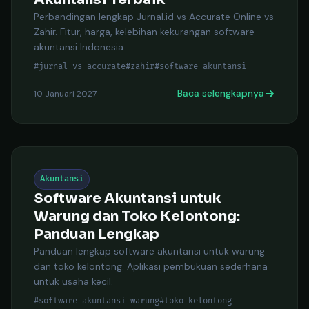
Perbandingan lengkap Jurnal.id vs Accurate Online vs
Zahir. Fitur, harga, kelebihan kekurangan software
Keti
akuntansi Indonesia.
#jurnal vs accurate
#zahir
#software akuntansi
Baca selengkapnya
10 Januari 2027
Akuntansi
Software Akuntansi untuk
Warung dan Toko Kelontong:
Panduan Lengkap
Panduan lengkap software akuntansi untuk warung
dan toko kelontong. Aplikasi pembukuan sederhana
untuk usaha kecil.
#software akuntansi warung
#toko kelontong