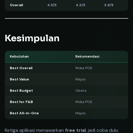
Overall
4.5/5
4.3/5
3.8/5
Kesimpulan
Kebutuhan
Rekomendasi
Best Overall
Moka POS
Best Value
Majoo
Best Budget
Olsera
Best for F&B
Moka POS
Best All-in-One
Majoo
Ketiga aplikasi menawarkan
free trial
, jadi coba dulu