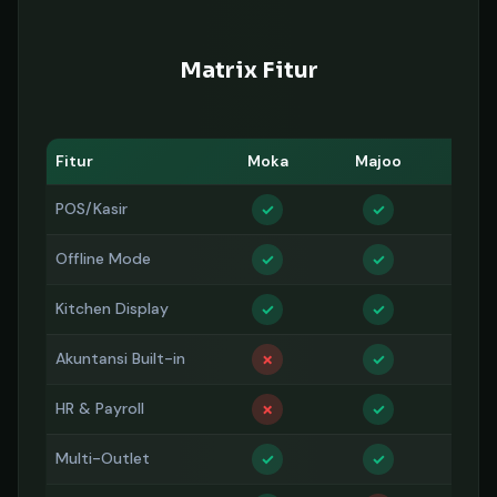
Matrix Fitur
Fitur
Moka
Majoo
Ols
POS/Kasir
✓
✓
✓
Offline Mode
Limi
✓
✓
Kitchen Display
✓
✓
✗
Akuntansi Built-in
✗
✓
✗
HR & Payroll
✗
✓
✗
Multi-Outlet
✓
✓
✓