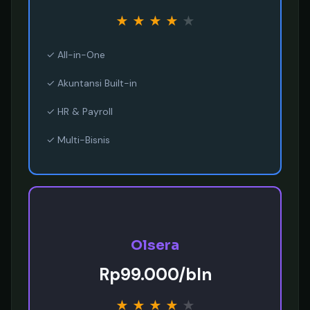
★
★
★
★
★
✓ All-in-One
✓ Akuntansi Built-in
✓ HR & Payroll
✓ Multi-Bisnis
Olsera
Rp99.000/bln
★
★
★
★
★