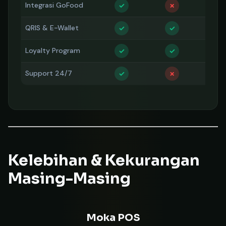
Integrasi GoFood
✓
✗
✗
QRIS & E-Wallet
✓
✓
✓
Loyalty Program
Bas
✓
✓
Support 24/7
✓
✗
✗
Kelebihan & Kekurangan
Masing-Masing
Moka POS