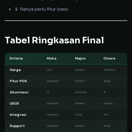
📱 Hanya perlu fitur basic
Tabel Ringkasan Final
Kriteria
Moka
Majoo
Olsera
Harga
⭐⭐
⭐⭐⭐⭐
⭐⭐⭐⭐⭐
Fitur POS
⭐⭐⭐⭐⭐
⭐⭐⭐⭐
⭐⭐⭐
Akuntansi
⭐
⭐⭐⭐⭐⭐
⭐
UI/UX
⭐⭐⭐⭐⭐
⭐⭐⭐⭐
⭐⭐⭐⭐
Integrasi
⭐⭐⭐⭐⭐
⭐⭐⭐
⭐⭐
Support
⭐⭐⭐⭐⭐
⭐⭐⭐⭐
⭐⭐⭐