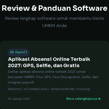
Review & Panduan Software
Review lengkap software untuk membantu bisnis
UMKM Anda
HR Payroll
Aplikasi Absensi Online Terbaik
2027: GPS, Selfie, dan Gratis
Daftar aplikasi absensi online terbaik 2027 untuk
karyawan UMKM. Fitur GPS, Face Recognition, Selfie, dan
integrasi payroll.
#absensi online
#aplikasi kehadiran
#time tracking
Baca selengkapnya
10 Januari 2027
Keti