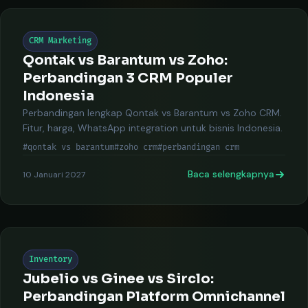
CRM Marketing
Qontak vs Barantum vs Zoho:
Perbandingan 3 CRM Populer
Indonesia
Perbandingan lengkap Qontak vs Barantum vs Zoho CRM.
Fitur, harga, WhatsApp integration untuk bisnis Indonesia.
#qontak vs barantum
#zoho crm
#perbandingan crm
Baca selengkapnya
10 Januari 2027
Inventory
Jubelio vs Ginee vs Sirclo:
Perbandingan Platform Omnichannel