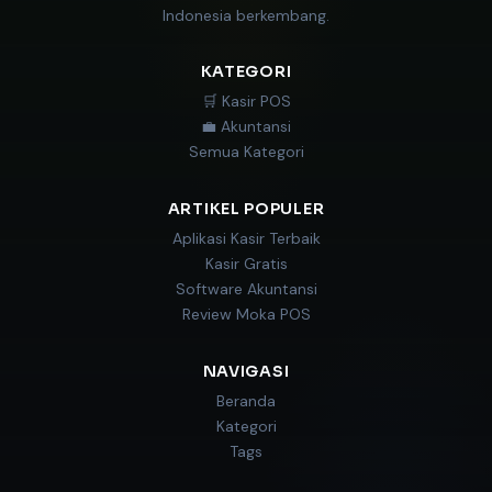
Indonesia berkembang.
KATEGORI
🛒 Kasir POS
💼 Akuntansi
Semua Kategori
ARTIKEL POPULER
Aplikasi Kasir Terbaik
Kasir Gratis
Software Akuntansi
Review Moka POS
NAVIGASI
Beranda
Kategori
Tags