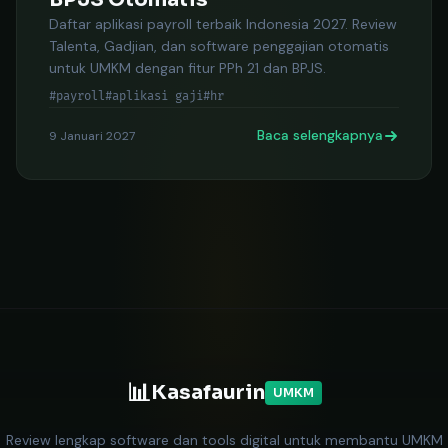
Daftar aplikasi payroll terbaik Indonesia 2027. Review
Talenta, Gadjian, dan software penggajian otomatis
untuk UMKM dengan fitur PPh 21 dan BPJS.
#payroll
#aplikasi gaji
#hr
Baca selengkapnya
9 Januari 2027
📊
Kasafaurin
UMKM
Review lengkap software dan tools digital untuk membantu UMKM