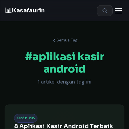
📊
Kasafaurin
Semua Tag
#aplikasi kasir
android
1 artikel dengan tag ini
Keti
Kasir POS
8 Aplikasi Kasir Android Terbaik