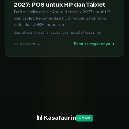
2027: POS untuk HP dan Tablet
Daftar aplikasi kasir Android terbaik 2027 untuk HP
dan tablet. Rekomendasi POS mobile untuk toko,
cafe, dan UMKM Indonesia.
#aplikasi kasir android
#pos mobile
#kasir hp
Baca selengkapnya
10 Januari 2027
📊
Kasafaurin
UMKM