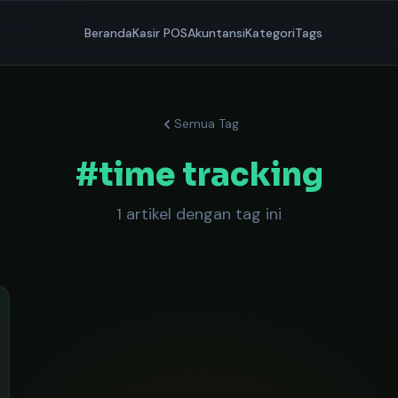
Beranda
Kasir POS
Akuntansi
Kategori
Tags
Semua Tag
#time tracking
1 artikel dengan tag ini