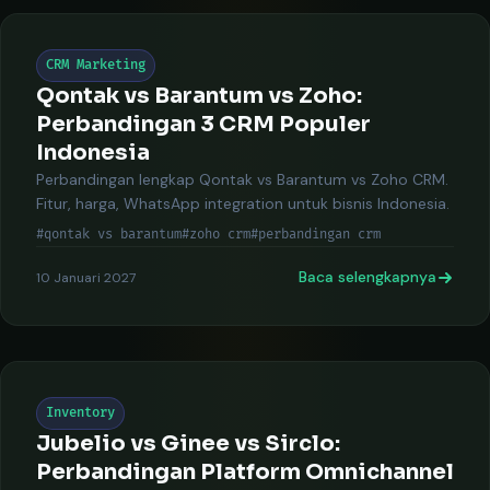
CRM Marketing
Qontak vs Barantum vs Zoho:
Perbandingan 3 CRM Populer
Indonesia
Perbandingan lengkap Qontak vs Barantum vs Zoho CRM.
Fitur, harga, WhatsApp integration untuk bisnis Indonesia.
#qontak vs barantum
#zoho crm
#perbandingan crm
Baca selengkapnya
10 Januari 2027
Inventory
Jubelio vs Ginee vs Sirclo:
Perbandingan Platform Omnichannel