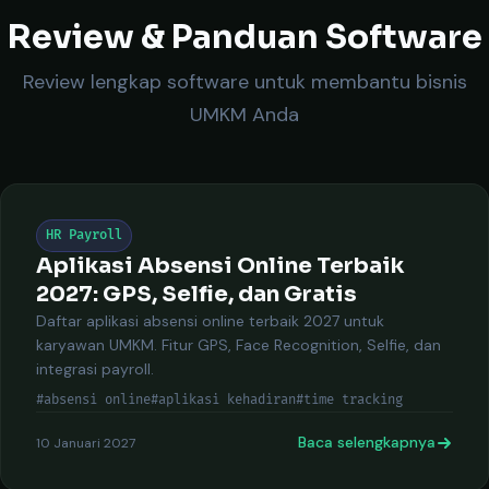
Review & Panduan Software
Review lengkap software untuk membantu bisnis
UMKM Anda
HR Payroll
Aplikasi Absensi Online Terbaik
2027: GPS, Selfie, dan Gratis
Daftar aplikasi absensi online terbaik 2027 untuk
karyawan UMKM. Fitur GPS, Face Recognition, Selfie, dan
integrasi payroll.
#absensi online
#aplikasi kehadiran
#time tracking
Baca selengkapnya
10 Januari 2027
Keti