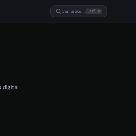
Cari artikel...
Ctrl K
 digital