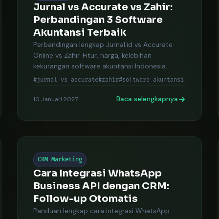
Jurnal vs Accurate vs Zahir:
Perbandingan 3 Software
Akuntansi Terbaik
Perbandingan lengkap Jurnal.id vs Accurate
Online vs Zahir. Fitur, harga, kelebihan
kekurangan software akuntansi Indonesia.
#jurnal vs accurate
#zahir
#software akuntansi
Baca selengkapnya
10 Januari 2027
CRM Marketing
Cara Integrasi WhatsApp
Business API dengan CRM:
Follow-up Otomatis
Panduan lengkap cara integrasi WhatsApp