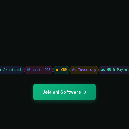
 Akuntansi
🛒 Kasir POS
📊 CRM
📦 Inventory
👥 HR & Payro
Jelajahi Software →