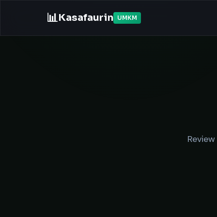
📊
Kasafaurin
UMKM
Review 