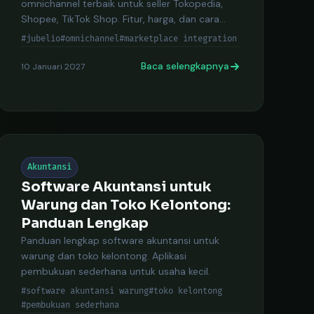
omnichannel terbaik untuk seller Tokopedia,
Shopee, TikTok Shop. Fitur, harga, dan cara
daftar.
#jubelio
#omnichannel
#marketplace integration
Baca selengkapnya
10 Januari 2027
Akuntansi
Software Akuntansi untuk
Warung dan Toko Kelontong:
Panduan Lengkap
Panduan lengkap software akuntansi untuk
warung dan toko kelontong. Aplikasi
pembukuan sederhana untuk usaha kecil.
#software akuntansi warung
#toko kelontong
#pembukuan sederhana