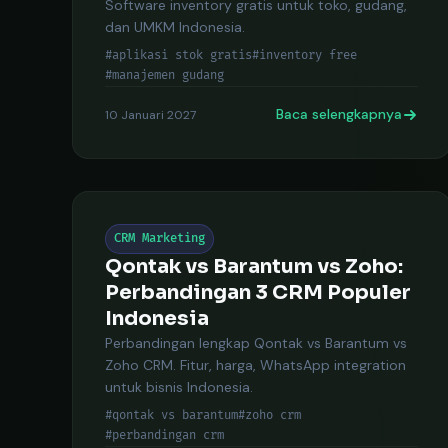
Software inventory gratis untuk toko, gudang,
dan UMKM Indonesia.
#aplikasi stok gratis
#inventory free
#manajemen gudang
Baca selengkapnya
10 Januari 2027
CRM Marketing
Qontak vs Barantum vs Zoho:
Perbandingan 3 CRM Populer
Indonesia
Perbandingan lengkap Qontak vs Barantum vs
Zoho CRM. Fitur, harga, WhatsApp integration
untuk bisnis Indonesia.
#qontak vs barantum
#zoho crm
#perbandingan crm