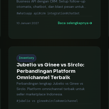
Business API dengan CRM. Setup follow-up
otomatis, chatbot, dan blast pesan untuk
bisnis.
#whatsapp api
#crm integration
#chatbot
Baca selengkapnya
10 Januari 2027
Inventory
Jubelio vs Ginee vs Sirclo:
Perbandingan Platform
Omnichannel Terbaik
Perbandingan lengkap Jubelio vs Ginee vs
Sirclo. Platform omnichannel terbaik untuk
seller marketplace Indonesia.
#jubelio vs ginee
#sirclo
#omnichannel