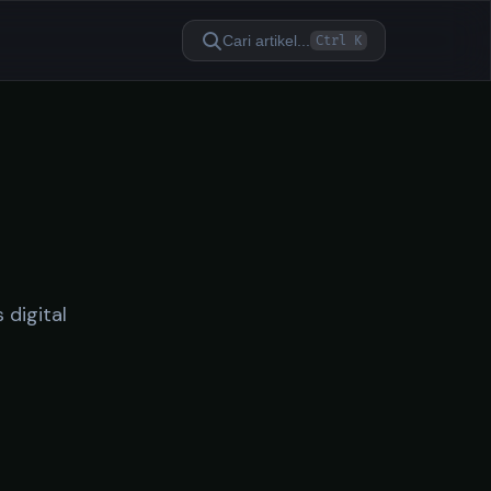
Cari artikel...
Ctrl K
 digital