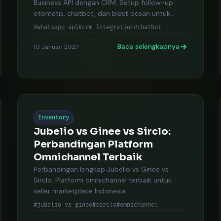
Business API dengan CRM. Setup follow-up
otomatis, chatbot, dan blast pesan untuk
bisnis.
#whatsapp api
#crm integration
#chatbot
Baca selengkapnya
10 Januari 2027
Inventory
Jubelio vs Ginee vs Sirclo:
Perbandingan Platform
Omnichannel Terbaik
Perbandingan lengkap Jubelio vs Ginee vs
Sirclo. Platform omnichannel terbaik untuk
seller marketplace Indonesia.
#jubelio vs ginee
#sirclo
#omnichannel