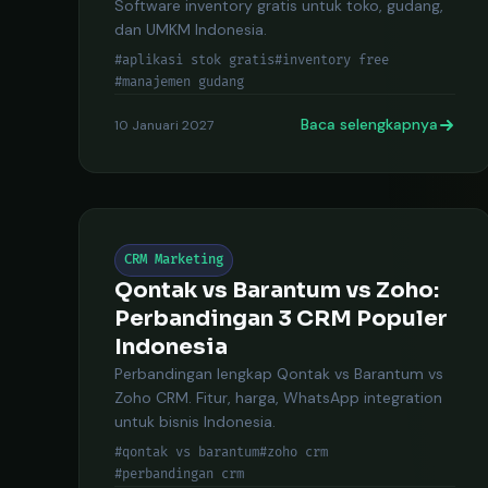
Software inventory gratis untuk toko, gudang,
dan UMKM Indonesia.
#aplikasi stok gratis
#inventory free
#manajemen gudang
Baca selengkapnya
10 Januari 2027
CRM Marketing
Qontak vs Barantum vs Zoho:
Perbandingan 3 CRM Populer
Indonesia
Perbandingan lengkap Qontak vs Barantum vs
Zoho CRM. Fitur, harga, WhatsApp integration
untuk bisnis Indonesia.
#qontak vs barantum
#zoho crm
#perbandingan crm