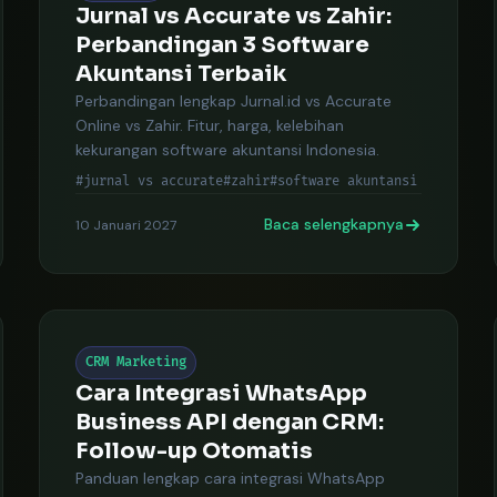
Jurnal vs Accurate vs Zahir:
Perbandingan 3 Software
Akuntansi Terbaik
Perbandingan lengkap Jurnal.id vs Accurate
Online vs Zahir. Fitur, harga, kelebihan
kekurangan software akuntansi Indonesia.
#jurnal vs accurate
#zahir
#software akuntansi
Baca selengkapnya
10 Januari 2027
CRM Marketing
Cara Integrasi WhatsApp
Business API dengan CRM:
Follow-up Otomatis
Panduan lengkap cara integrasi WhatsApp