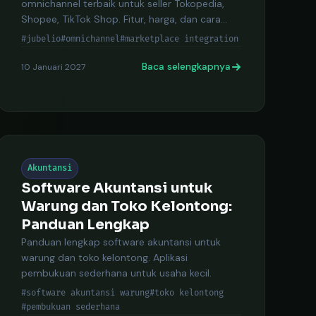
omnichannel terbaik untuk seller Tokopedia,
Shopee, TikTok Shop. Fitur, harga, dan cara
daftar.
#jubelio
#omnichannel
#marketplace integration
Baca selengkapnya
10 Januari 2027
Akuntansi
Software Akuntansi untuk
Warung dan Toko Kelontong:
Panduan Lengkap
Panduan lengkap software akuntansi untuk
warung dan toko kelontong. Aplikasi
pembukuan sederhana untuk usaha kecil.
#software akuntansi warung
#toko kelontong
#pembukuan sederhana