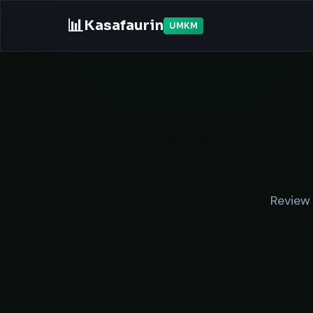
📊
Kasafaurin
UMKM
Review 