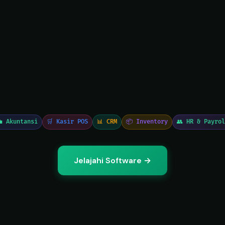
 Akuntansi
🛒 Kasir POS
📊 CRM
📦 Inventory
👥 HR & Payro
Jelajahi Software →