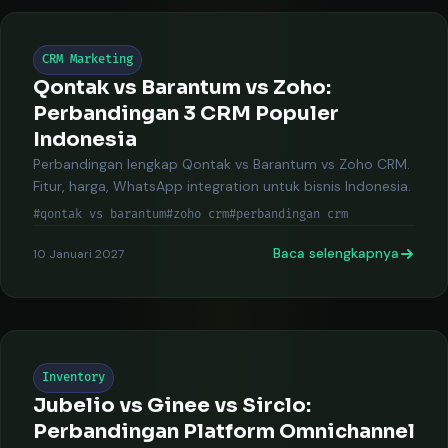
CRM Marketing
Qontak vs Barantum vs Zoho:
Perbandingan 3 CRM Populer
Indonesia
Perbandingan lengkap Qontak vs Barantum vs Zoho CRM.
Fitur, harga, WhatsApp integration untuk bisnis Indonesia.
#qontak vs barantum
#zoho crm
#perbandingan crm
Baca selengkapnya
10 Januari 2027
Inventory
Jubelio vs Ginee vs Sirclo:
Perbandingan Platform Omnichannel