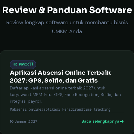
Review & Panduan Software
Review lengkap software untuk membantu bisnis
UMKM Anda
HR Payroll
Aplikasi Absensi Online Terbaik
2027: GPS, Selfie, dan Gratis
Daftar aplikasi absensi online terbaik 2027 untuk
karyawan UMKM. Fitur GPS, Face Recognition, Selfie, dan
integrasi payroll.
#absensi online
#aplikasi kehadiran
#time tracking
Baca selengkapnya
10 Januari 2027
Keti